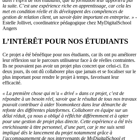
dans l’esprit de nos étudiants, que la formation leur apportera par
la suite. C’est une expérience riche en apprentissage, car cela les
met en condition réelle et ils développent des compétences de
gestion de relation client, un savoir-faire important en entreprise. »
-
Estelle Jollivet, coordinatrice pédagogique chez MyDigitalSchool
Angers
L’INTÉRÊT POUR NOS ÉTUDIANTS
Ce projet a été bénéfique pour nos étudiants, car ils ont pu améliorer
leur réflexion sur le parcours utilisateur face à de réelles contraintes.
Ils ne pouvaient pas avoir un projet plus concret que celui-ci. En
deux jours, ils ont dû collaborer plus que jamais et se focaliser sur le
plus important pour rendre le projet à temps, favorisant leur
efficacité.
« La première chose qui m’a « drivé » dans ce projet, c’est de
répondre à un besoin réel, savoir que le résultat de tous nos travaux
pouvait contribuer à aider Yoomonkeez dans leur démarche de
refonte des différentes plateformes. Collaborer en équipe sur un
délai réduit, ça nous a obligé à réfléchir différemment et à opter
pour une gestion de projet plus directe. Cette expérience a été très
enrichissante à titre personnel, d’une part, car je me suis senti
impliqué dès le lancement du projet notamment grâce à
l’accompagnement de nos intervenants de MyDigitalSchool et