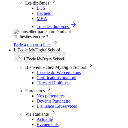
Les diplômes
BTS
Bachelor
MBA
Tous les diplômes
Tu hésites encore ?
Parle à un conseiller
L'École MyDigitalSchool
L'École MyDigitalSchool
Bienvenue chez MyDigitalSchool
L'école du Web en 5 ans
Certifications qualiopi
Titres et Diplômes
Partenaires
Nos partenaires
Devenir Partenaire
L'alliance Eduservices
Vie étudiante
Actualité
Évènements