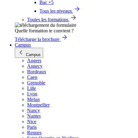
Bac +5
Tous les niveaux
Toutes les formations
Quelle formation te convient ?
Télécharge la brochure
Campus
Campus
Angers
Annecy
Bordeaux
Caen
Grenoble
Lille
Lyon
Melun
Montpellier
Nancy
Nantes
Nice
Paris
Rennes