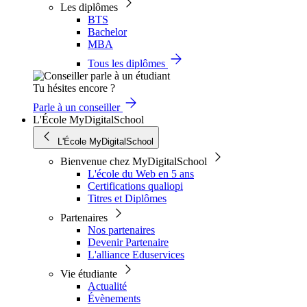
Les diplômes
BTS
Bachelor
MBA
Tous les diplômes
Tu hésites encore ?
Parle à un conseiller
L'École MyDigitalSchool
L'École MyDigitalSchool
Bienvenue chez MyDigitalSchool
L'école du Web en 5 ans
Certifications qualiopi
Titres et Diplômes
Partenaires
Nos partenaires
Devenir Partenaire
L'alliance Eduservices
Vie étudiante
Actualité
Évènements