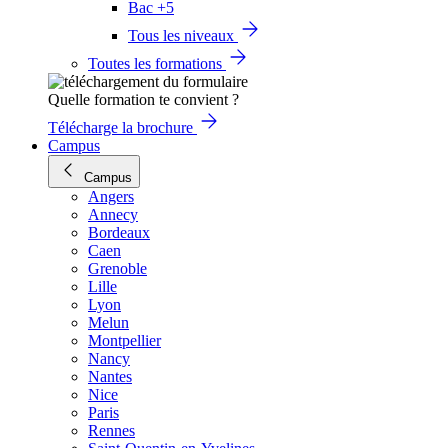
Bac +5
Tous les niveaux
Toutes les formations
Quelle formation te convient ?
Télécharge la brochure
Campus
Campus
Angers
Annecy
Bordeaux
Caen
Grenoble
Lille
Lyon
Melun
Montpellier
Nancy
Nantes
Nice
Paris
Rennes