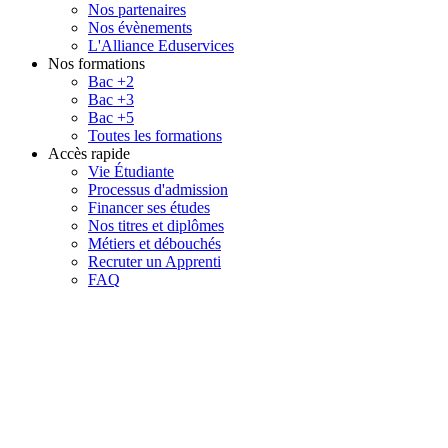
Nos partenaires
Nos évènements
L'Alliance Eduservices
Nos formations
Bac +2
Bac +3
Bac +5
Toutes les formations
Accès rapide
Vie Étudiante
Processus d'admission
Financer ses études
Nos titres et diplômes
Métiers et débouchés
Recruter un Apprenti
FAQ