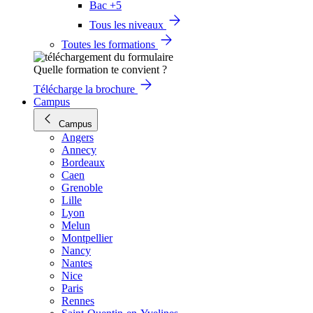
Bac +5
Tous les niveaux
Toutes les formations
Quelle formation te convient ?
Télécharge la brochure
Campus
Campus
Angers
Annecy
Bordeaux
Caen
Grenoble
Lille
Lyon
Melun
Montpellier
Nancy
Nantes
Nice
Paris
Rennes