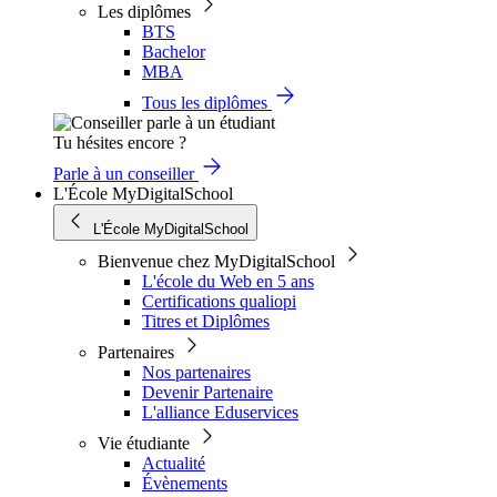
Les diplômes
BTS
Bachelor
MBA
Tous les diplômes
Tu hésites encore ?
Parle à un conseiller
L'École MyDigitalSchool
L'École MyDigitalSchool
Bienvenue chez MyDigitalSchool
L'école du Web en 5 ans
Certifications qualiopi
Titres et Diplômes
Partenaires
Nos partenaires
Devenir Partenaire
L'alliance Eduservices
Vie étudiante
Actualité
Évènements