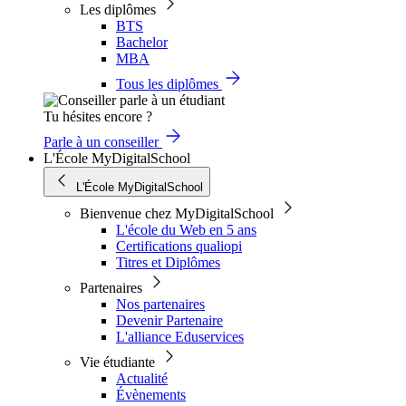
Les diplômes
BTS
Bachelor
MBA
Tous les diplômes
Tu hésites encore ?
Parle à un conseiller
L'École MyDigitalSchool
L'École MyDigitalSchool
Bienvenue chez MyDigitalSchool
L'école du Web en 5 ans
Certifications qualiopi
Titres et Diplômes
Partenaires
Nos partenaires
Devenir Partenaire
L'alliance Eduservices
Vie étudiante
Actualité
Évènements