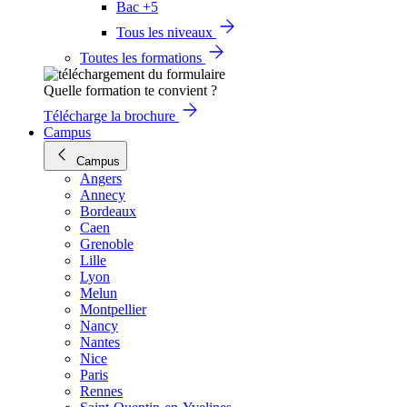
Bac +5
Tous les niveaux
Toutes les formations
Quelle formation te convient ?
Télécharge la brochure
Campus
Campus
Angers
Annecy
Bordeaux
Caen
Grenoble
Lille
Lyon
Melun
Montpellier
Nancy
Nantes
Nice
Paris
Rennes