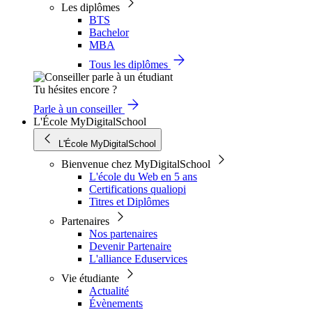
Les diplômes
BTS
Bachelor
MBA
Tous les diplômes
Tu hésites encore ?
Parle à un conseiller
L'École MyDigitalSchool
L'École MyDigitalSchool
Bienvenue chez MyDigitalSchool
L'école du Web en 5 ans
Certifications qualiopi
Titres et Diplômes
Partenaires
Nos partenaires
Devenir Partenaire
L'alliance Eduservices
Vie étudiante
Actualité
Évènements