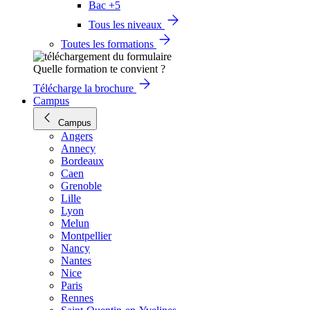
Bac +5
Tous les niveaux
Toutes les formations
Quelle formation te convient ?
Télécharge la brochure
Campus
Campus
Angers
Annecy
Bordeaux
Caen
Grenoble
Lille
Lyon
Melun
Montpellier
Nancy
Nantes
Nice
Paris
Rennes