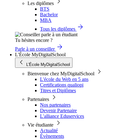
Les diplômes
BTS
Bachelor
MBA
Tous les diplômes
Tu hésites encore ?
Parle à un conseiller
L'École MyDigitalSchool
L'École MyDigitalSchool
Bienvenue chez MyDigitalSchool
L'école du Web en 5 ans
Certifications qualiopi
Titres et Diplômes
Partenaires
Nos partenaires
Devenir Partenaire
L'alliance Eduservices
Vie étudiante
Actualité
Évènements