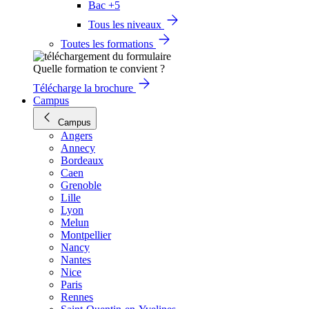
Bac +5
Tous les niveaux
Toutes les formations
Quelle formation te convient ?
Télécharge la brochure
Campus
Campus
Angers
Annecy
Bordeaux
Caen
Grenoble
Lille
Lyon
Melun
Montpellier
Nancy
Nantes
Nice
Paris
Rennes