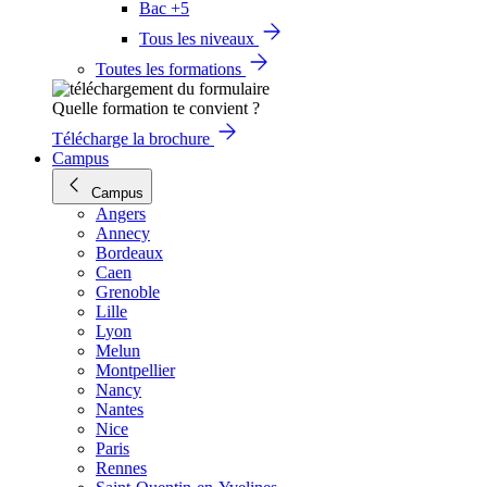
Bac +5
Tous les niveaux
Toutes les formations
Quelle formation te convient ?
Télécharge la brochure
Campus
Campus
Angers
Annecy
Bordeaux
Caen
Grenoble
Lille
Lyon
Melun
Montpellier
Nancy
Nantes
Nice
Paris
Rennes