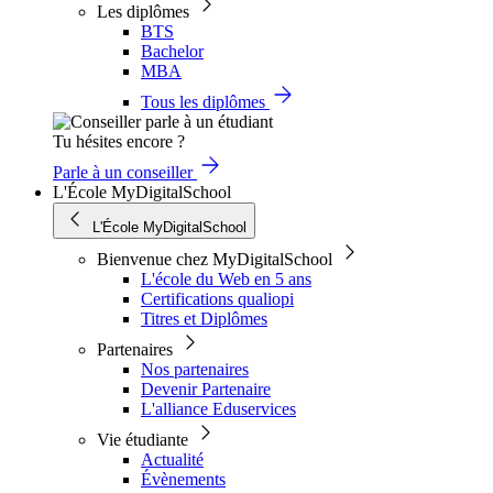
Les diplômes
BTS
Bachelor
MBA
Tous les diplômes
Tu hésites encore ?
Parle à un conseiller
L'École MyDigitalSchool
L'École MyDigitalSchool
Bienvenue chez MyDigitalSchool
L'école du Web en 5 ans
Certifications qualiopi
Titres et Diplômes
Partenaires
Nos partenaires
Devenir Partenaire
L'alliance Eduservices
Vie étudiante
Actualité
Évènements