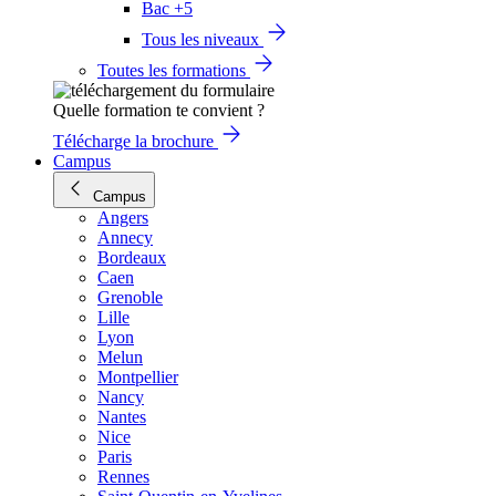
Bac +5
Tous les niveaux
Toutes les formations
Quelle formation te convient ?
Télécharge la brochure
Campus
Campus
Angers
Annecy
Bordeaux
Caen
Grenoble
Lille
Lyon
Melun
Montpellier
Nancy
Nantes
Nice
Paris
Rennes