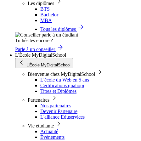
Les diplômes
BTS
Bachelor
MBA
Tous les diplômes
Tu hésites encore ?
Parle à un conseiller
L'École MyDigitalSchool
L'École MyDigitalSchool
Bienvenue chez MyDigitalSchool
L'école du Web en 5 ans
Certifications qualiopi
Titres et Diplômes
Partenaires
Nos partenaires
Devenir Partenaire
L'alliance Eduservices
Vie étudiante
Actualité
Évènements