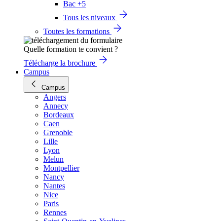
Bac +5
Tous les niveaux
Toutes les formations
Quelle formation te convient ?
Télécharge la brochure
Campus
Campus
Angers
Annecy
Bordeaux
Caen
Grenoble
Lille
Lyon
Melun
Montpellier
Nancy
Nantes
Nice
Paris
Rennes