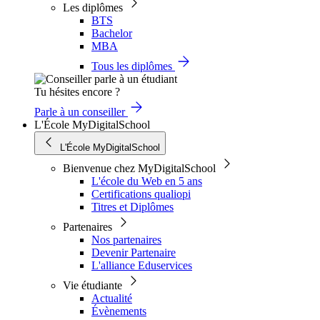
Les diplômes
BTS
Bachelor
MBA
Tous les diplômes
Tu hésites encore ?
Parle à un conseiller
L'École MyDigitalSchool
L'École MyDigitalSchool
Bienvenue chez MyDigitalSchool
L'école du Web en 5 ans
Certifications qualiopi
Titres et Diplômes
Partenaires
Nos partenaires
Devenir Partenaire
L'alliance Eduservices
Vie étudiante
Actualité
Évènements