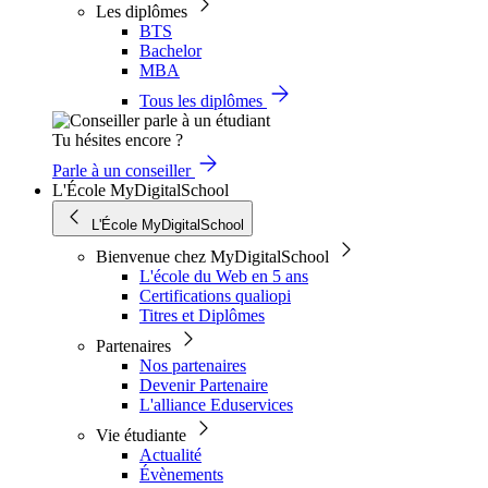
Les diplômes
BTS
Bachelor
MBA
Tous les diplômes
Tu hésites encore ?
Parle à un conseiller
L'École MyDigitalSchool
L'École MyDigitalSchool
Bienvenue chez MyDigitalSchool
L'école du Web en 5 ans
Certifications qualiopi
Titres et Diplômes
Partenaires
Nos partenaires
Devenir Partenaire
L'alliance Eduservices
Vie étudiante
Actualité
Évènements