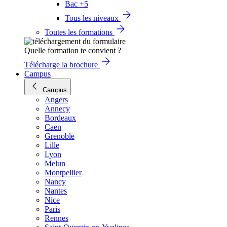
Bac +5
Tous les niveaux
Toutes les formations
Quelle formation te convient ?
Télécharge la brochure
Campus
Campus
Angers
Annecy
Bordeaux
Caen
Grenoble
Lille
Lyon
Melun
Montpellier
Nancy
Nantes
Nice
Paris
Rennes