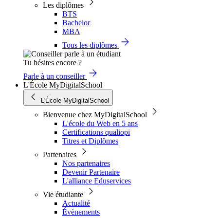
Les diplômes
BTS
Bachelor
MBA
Tous les diplômes
Tu hésites encore ?
Parle à un conseiller
L'École MyDigitalSchool
L'École MyDigitalSchool
Bienvenue chez MyDigitalSchool
L'école du Web en 5 ans
Certifications qualiopi
Titres et Diplômes
Partenaires
Nos partenaires
Devenir Partenaire
L'alliance Eduservices
Vie étudiante
Actualité
Évènements