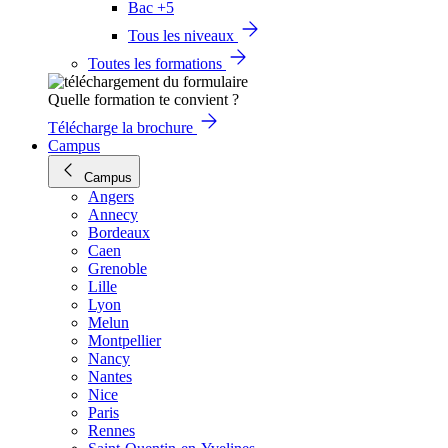
Bac +5
Tous les niveaux
Toutes les formations
Quelle formation te convient ?
Télécharge la brochure
Campus
Campus
Angers
Annecy
Bordeaux
Caen
Grenoble
Lille
Lyon
Melun
Montpellier
Nancy
Nantes
Nice
Paris
Rennes