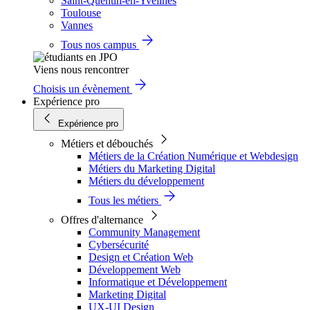
Saint-Quentin-en-Yvelines
Toulouse
Vannes
Tous nos campus
Viens nous rencontrer
Choisis un évènement
Expérience pro
Expérience pro
Métiers et débouchés
Métiers de la Création Numérique et Webdesign
Métiers du Marketing Digital
Métiers du développement
Tous les métiers
Offres d'alternance
Community Management
Cybersécurité
Design et Création Web
Développement Web
Informatique et Développement
Marketing Digital
UX-UI Design