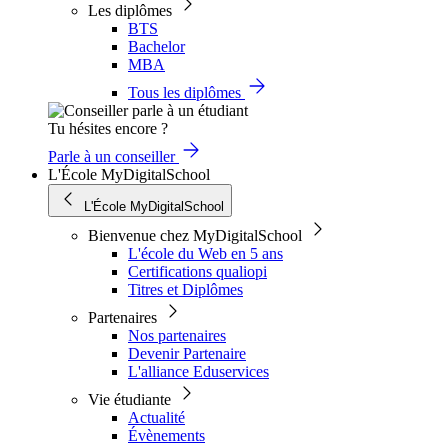
Les diplômes
BTS
Bachelor
MBA
Tous les diplômes
Tu hésites encore ?
Parle à un conseiller
L'École MyDigitalSchool
L'École MyDigitalSchool
Bienvenue chez MyDigitalSchool
L'école du Web en 5 ans
Certifications qualiopi
Titres et Diplômes
Partenaires
Nos partenaires
Devenir Partenaire
L'alliance Eduservices
Vie étudiante
Actualité
Évènements