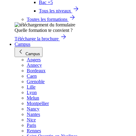
Bac +5
Tous les niveaux
Toutes les formations
Quelle formation te convient ?
Télécharge la brochure
Campus
Campus
Angers
Annecy
Bordeaux
Caen
Grenoble
Lille
Lyon
Melun
Montpellier
Nancy
Nantes
Nice
Paris
Rennes