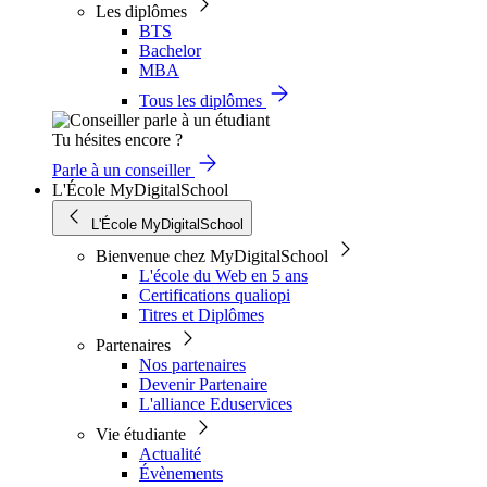
Les diplômes
BTS
Bachelor
MBA
Tous les diplômes
Tu hésites encore ?
Parle à un conseiller
L'École MyDigitalSchool
L'École MyDigitalSchool
Bienvenue chez MyDigitalSchool
L'école du Web en 5 ans
Certifications qualiopi
Titres et Diplômes
Partenaires
Nos partenaires
Devenir Partenaire
L'alliance Eduservices
Vie étudiante
Actualité
Évènements