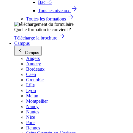
Bac +5
Tous les niveaux
Toutes les formations
Quelle formation te convient ?
Télécharge la brochure
Campus
Campus
Angers
Annecy
Bordeaux
Caen
Grenoble
Lille
Lyon
Melun
Montpellier
Nancy
Nantes
Nice
Paris
Rennes