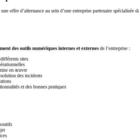
e une offre d’alternance au sein d’une entreprise partenaire spécialisée 
ment des outils numériques internes et externes
de l’entreprise :
ifférents sites
érationnelles
 mise en œuvre
ésolution des incidents
lutions
tionnalités et des bonnes pratiques
oratifs
jet
ices