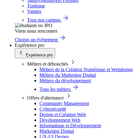
Saint-Quentin-en-Yvelines
Toulouse
Vannes
Tous nos campus
Viens nous rencontrer
Choisis un évènement
Expérience pro
Expérience pro
Métiers et débouchés
Métiers de la Création Numérique et Webdesign
Métiers du Marketing Digital
Métiers du développement
Tous les métiers
Offres d'alternance
Community Management
Cybersécurité
Design et Création Web
Développement Web
Informatique et Développement
Marketing Digital
UX-UI Design