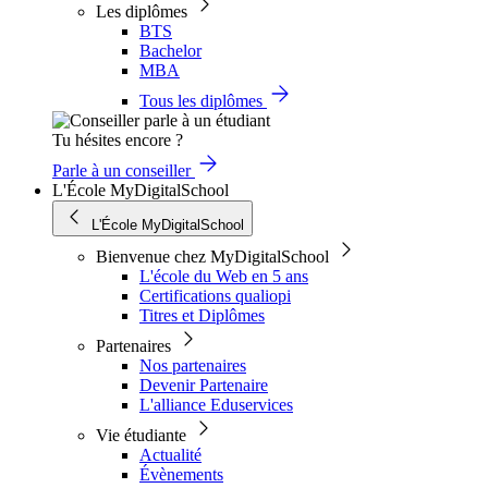
Les diplômes
BTS
Bachelor
MBA
Tous les diplômes
Tu hésites encore ?
Parle à un conseiller
L'École MyDigitalSchool
L'École MyDigitalSchool
Bienvenue chez MyDigitalSchool
L'école du Web en 5 ans
Certifications qualiopi
Titres et Diplômes
Partenaires
Nos partenaires
Devenir Partenaire
L'alliance Eduservices
Vie étudiante
Actualité
Évènements