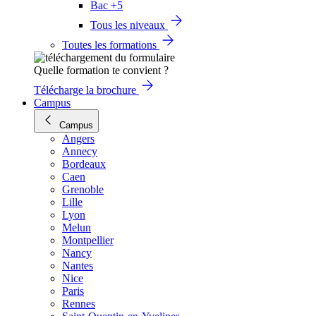
Bac +5
Tous les niveaux
Toutes les formations
Quelle formation te convient ?
Télécharge la brochure
Campus
Campus
Angers
Annecy
Bordeaux
Caen
Grenoble
Lille
Lyon
Melun
Montpellier
Nancy
Nantes
Nice
Paris
Rennes