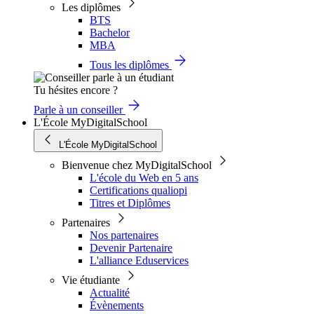
Les diplômes
BTS
Bachelor
MBA
Tous les diplômes
Tu hésites encore ?
Parle à un conseiller
L'École MyDigitalSchool
L'École MyDigitalSchool
Bienvenue chez MyDigitalSchool
L'école du Web en 5 ans
Certifications qualiopi
Titres et Diplômes
Partenaires
Nos partenaires
Devenir Partenaire
L'alliance Eduservices
Vie étudiante
Actualité
Évènements