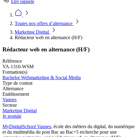
Être rappelé
Toutes nos offres d’alternance
Marketing Digital
Rédacteur web en alternance (H/F)
Rédacteur web en alternance (H/F)
Référence
VA-1310-WSM
Formation(s)
Bachelor Webmarketing & Social Media
Type de contrat
Alternance
Etablissement
Vannes
Secteur
Marketing Digital
Je postule
MyDigitalSchool Vannes
, école des métiers du digital, du numérique
et du multimédia du post Bac au Bac+5 recherche pour une