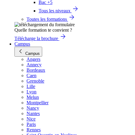
Bac +5
Tous les niveaux
Toutes les formations
Quelle formation te convient ?
Télécharge la brochure
Campus
Campus
Angers
Annecy
Bordeaux
Caen
Grenoble
Lille
Lyon
Melun
Montpellier
Nancy
Nantes
Nice
Paris
Rennes