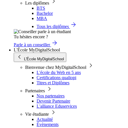
Les diplômes
BTS
Bachelor
MBA
Tous les diplômes
Tu hésites encore ?
Parle à un conseiller
L'École MyDigitalSchool
L'École MyDigitalSchool
Bienvenue chez MyDigitalSchool
L'école du Web en 5 ans
Certifications qualiopi
Titres et Diplômes
Partenaires
Nos partenaires
Devenir Partenaire
L'alliance Eduservices
Vie étudiante
Actualité
Évènements