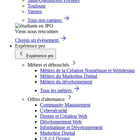
Saint-Quentin-en-Yvelines
Toulouse
Vannes
Tous nos campus
Viens nous rencontrer
Choisis un évènement
Expérience pro
Expérience pro
Métiers et débouchés
Métiers de la Création Numérique et Webdesign
Métiers du Marketing Digital
Métiers du développement
Tous les métiers
Offres d'alternance
Community Management
Cybersécurité
Design et Création Web
Développement Web
Informatique et Développement
Marketing Digital
UX-UI Design