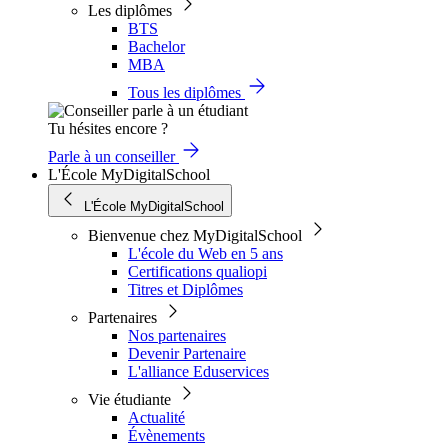
Les diplômes
BTS
Bachelor
MBA
Tous les diplômes
Tu hésites encore ?
Parle à un conseiller
L'École MyDigitalSchool
L'École MyDigitalSchool
Bienvenue chez MyDigitalSchool
L'école du Web en 5 ans
Certifications qualiopi
Titres et Diplômes
Partenaires
Nos partenaires
Devenir Partenaire
L'alliance Eduservices
Vie étudiante
Actualité
Évènements