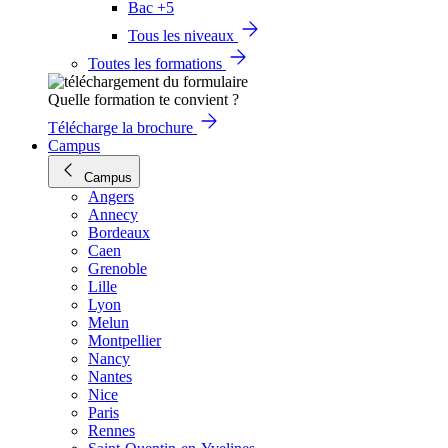
Bac +5
Tous les niveaux
Toutes les formations
Quelle formation te convient ?
Télécharge la brochure
Campus
Campus
Angers
Annecy
Bordeaux
Caen
Grenoble
Lille
Lyon
Melun
Montpellier
Nancy
Nantes
Nice
Paris
Rennes