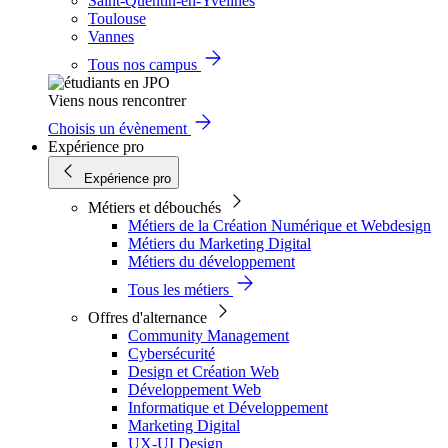
Saint-Quentin-en-Yvelines
Toulouse
Vannes
Tous nos campus
Viens nous rencontrer
Choisis un évènement
Expérience pro
Expérience pro
Métiers et débouchés
Métiers de la Création Numérique et Webdesign
Métiers du Marketing Digital
Métiers du développement
Tous les métiers
Offres d'alternance
Community Management
Cybersécurité
Design et Création Web
Développement Web
Informatique et Développement
Marketing Digital
UX-UI Design