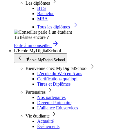
Les diplômes
BTS
Bachelor
MBA
Tous les diplômes
Tu hésites encore ?
Parle à un conseiller
L'École MyDigitalSchool
L'École MyDigitalSchool
Bienvenue chez MyDigitalSchool
L'école du Web en 5 ans
Certifications qualiopi
Titres et Diplômes
Partenaires
Nos partenaires
Devenir Partenaire
L'alliance Eduservices
Vie étudiante
Actualité
Évènements