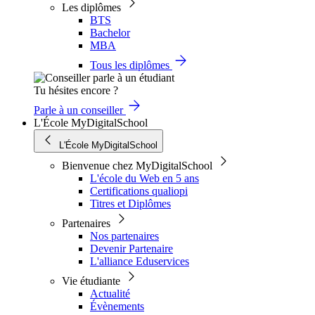
Les diplômes
BTS
Bachelor
MBA
Tous les diplômes
Tu hésites encore ?
Parle à un conseiller
L'École MyDigitalSchool
L'École MyDigitalSchool
Bienvenue chez MyDigitalSchool
L'école du Web en 5 ans
Certifications qualiopi
Titres et Diplômes
Partenaires
Nos partenaires
Devenir Partenaire
L'alliance Eduservices
Vie étudiante
Actualité
Évènements