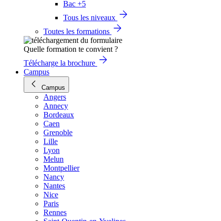
Bac +5
Tous les niveaux
Toutes les formations
Quelle formation te convient ?
Télécharge la brochure
Campus
Campus
Angers
Annecy
Bordeaux
Caen
Grenoble
Lille
Lyon
Melun
Montpellier
Nancy
Nantes
Nice
Paris
Rennes