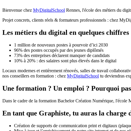
Bienvenue chez
MyDigitalSchool
Rennes, l'école des métiers du digit
Projet concrets, clients réels & formateurs professionnels : chez MyDi
Les métiers du digital en quelques chiffres
1 million de nouveaux postes à pourvoir d’ici 2030
96% des postes occupés par des jeunes diplômés
73% des entreprises déclarent manquer de candidats
10% à 20% : des salaires sont plus élevés dans le digital
Locaux modernes et entièrement rénovés, salles de travail collaborat
nos conseillers en formation : chez
MyDigitalSchool
tu deviendras exp
Une formation ? Un emploi ? Pourquoi pas 
Dans le cadre de la formation Bachelor Création Numérique, l'école 
En tant que Graphiste, tu auras la charge 
Création de supports de communication print et digitaux (plaque
Mise à jour et l’enrichissement de notre site internet et de nos 