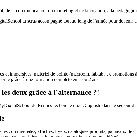
al, de la communication, du marketing et de la création, à la pédagogie
gitalSchool tu seras accompagné tout au long de l’année pour devenir un
ives et immersives, matériel de pointe (macroom, fablab…), promotions
ert.e grâce à une formation complète en 1 ou 2 ans.
les deux grâce à l’alternance ?!
MyDigitalSchool de Rennes recherche un.e Graphiste dans le secteur du
de
ttes commerciales, affiches, flyers, catalogues produits, panneaux de c
réseaux sociaux (visuels, bannières, animations, photos, vidéos).