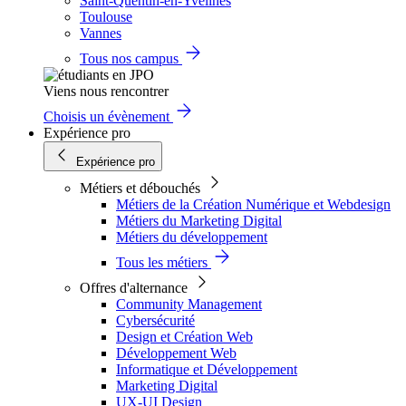
Saint-Quentin-en-Yvelines
Toulouse
Vannes
Tous nos campus
Viens nous rencontrer
Choisis un évènement
Expérience pro
Expérience pro
Métiers et débouchés
Métiers de la Création Numérique et Webdesign
Métiers du Marketing Digital
Métiers du développement
Tous les métiers
Offres d'alternance
Community Management
Cybersécurité
Design et Création Web
Développement Web
Informatique et Développement
Marketing Digital
UX-UI Design