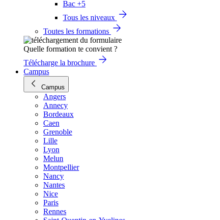
Bac +5
Tous les niveaux
Toutes les formations
Quelle formation te convient ?
Télécharge la brochure
Campus
Campus
Angers
Annecy
Bordeaux
Caen
Grenoble
Lille
Lyon
Melun
Montpellier
Nancy
Nantes
Nice
Paris
Rennes