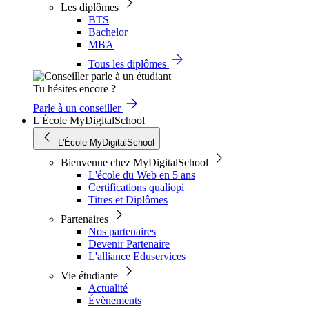
Les diplômes
BTS
Bachelor
MBA
Tous les diplômes
Tu hésites encore ?
Parle à un conseiller
L'École MyDigitalSchool
L'École MyDigitalSchool
Bienvenue chez MyDigitalSchool
L'école du Web en 5 ans
Certifications qualiopi
Titres et Diplômes
Partenaires
Nos partenaires
Devenir Partenaire
L'alliance Eduservices
Vie étudiante
Actualité
Évènements