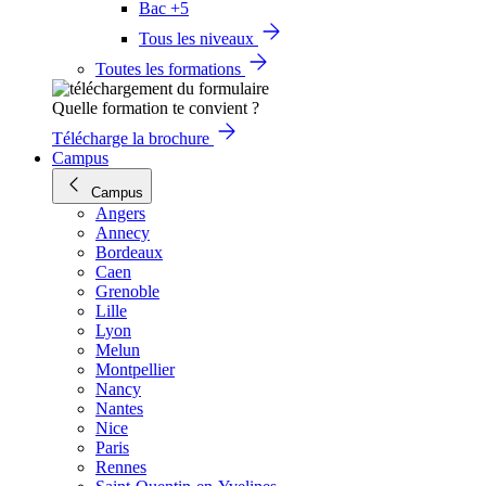
Bac +5
Tous les niveaux
Toutes les formations
Quelle formation te convient ?
Télécharge la brochure
Campus
Campus
Angers
Annecy
Bordeaux
Caen
Grenoble
Lille
Lyon
Melun
Montpellier
Nancy
Nantes
Nice
Paris
Rennes