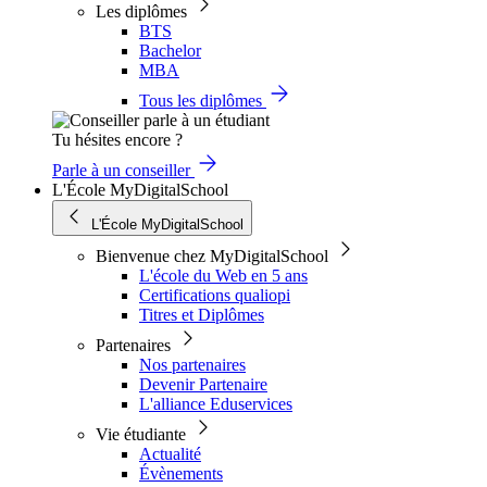
Les diplômes
BTS
Bachelor
MBA
Tous les diplômes
Tu hésites encore ?
Parle à un conseiller
L'École MyDigitalSchool
L'École MyDigitalSchool
Bienvenue chez MyDigitalSchool
L'école du Web en 5 ans
Certifications qualiopi
Titres et Diplômes
Partenaires
Nos partenaires
Devenir Partenaire
L'alliance Eduservices
Vie étudiante
Actualité
Évènements