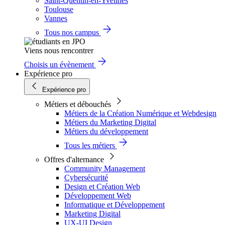
Saint-Quentin-en-Yvelines
Toulouse
Vannes
Tous nos campus
Viens nous rencontrer
Choisis un évènement
Expérience pro
Expérience pro
Métiers et débouchés
Métiers de la Création Numérique et Webdesign
Métiers du Marketing Digital
Métiers du développement
Tous les métiers
Offres d'alternance
Community Management
Cybersécurité
Design et Création Web
Développement Web
Informatique et Développement
Marketing Digital
UX-UI Design