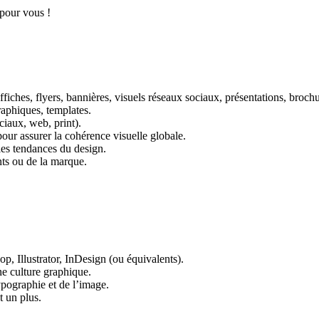
 pour vous !
ffiches, flyers, bannières, visuels réseaux sociaux, présentations, broc
graphiques, templates.
ciaux, web, print).
ur assurer la cohérence visuelle globale.
 les tendances du design.
ents ou de la marque.
p, Illustrator, InDesign (ou équivalents).
ne culture graphique.
ypographie et de l’image.
t un plus.