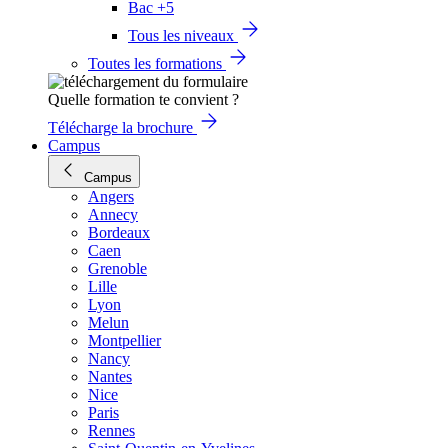
Bac +5
Tous les niveaux
Toutes les formations
Quelle formation te convient ?
Télécharge la brochure
Campus
Campus
Angers
Annecy
Bordeaux
Caen
Grenoble
Lille
Lyon
Melun
Montpellier
Nancy
Nantes
Nice
Paris
Rennes