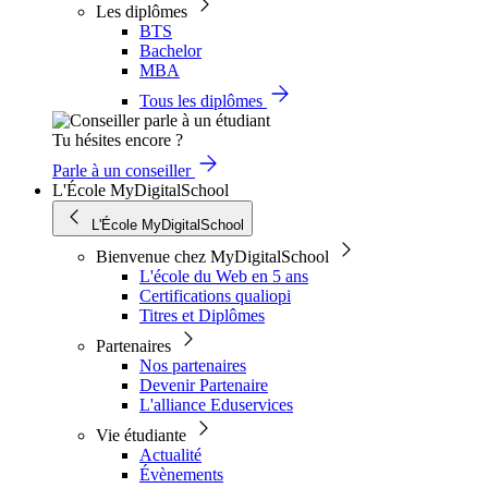
Les diplômes
BTS
Bachelor
MBA
Tous les diplômes
Tu hésites encore ?
Parle à un conseiller
L'École MyDigitalSchool
L'École MyDigitalSchool
Bienvenue chez MyDigitalSchool
L'école du Web en 5 ans
Certifications qualiopi
Titres et Diplômes
Partenaires
Nos partenaires
Devenir Partenaire
L'alliance Eduservices
Vie étudiante
Actualité
Évènements