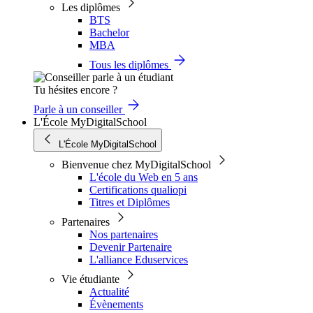
Les diplômes
BTS
Bachelor
MBA
Tous les diplômes
Tu hésites encore ?
Parle à un conseiller
L'École MyDigitalSchool
L'École MyDigitalSchool
Bienvenue chez MyDigitalSchool
L'école du Web en 5 ans
Certifications qualiopi
Titres et Diplômes
Partenaires
Nos partenaires
Devenir Partenaire
L'alliance Eduservices
Vie étudiante
Actualité
Évènements