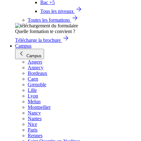
Bac +5
Tous les niveaux
Toutes les formations
Quelle formation te convient ?
Télécharge la brochure
Campus
Campus
Angers
Annecy
Bordeaux
Caen
Grenoble
Lille
Lyon
Melun
Montpellier
Nancy
Nantes
Nice
Paris
Rennes