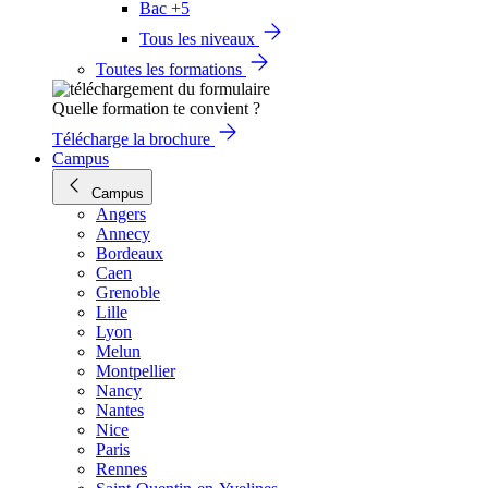
Bac +5
Tous les niveaux
Toutes les formations
Quelle formation te convient ?
Télécharge la brochure
Campus
Campus
Angers
Annecy
Bordeaux
Caen
Grenoble
Lille
Lyon
Melun
Montpellier
Nancy
Nantes
Nice
Paris
Rennes