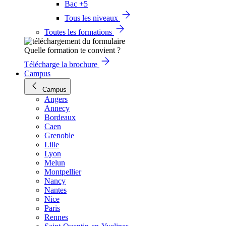
Bac +5
Tous les niveaux
Toutes les formations
Quelle formation te convient ?
Télécharge la brochure
Campus
Campus
Angers
Annecy
Bordeaux
Caen
Grenoble
Lille
Lyon
Melun
Montpellier
Nancy
Nantes
Nice
Paris
Rennes