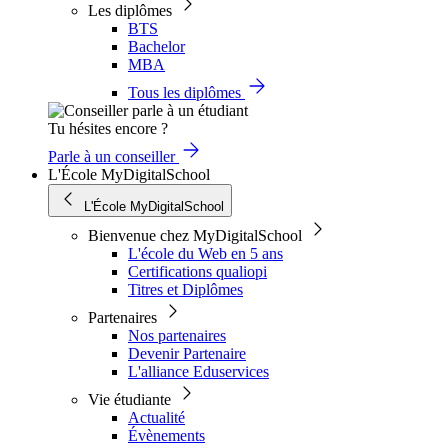
Les diplômes
BTS
Bachelor
MBA
Tous les diplômes
Tu hésites encore ?
Parle à un conseiller
L'École MyDigitalSchool
L'École MyDigitalSchool
Bienvenue chez MyDigitalSchool
L'école du Web en 5 ans
Certifications qualiopi
Titres et Diplômes
Partenaires
Nos partenaires
Devenir Partenaire
L'alliance Eduservices
Vie étudiante
Actualité
Évènements