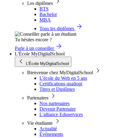
Les diplômes
BTS
Bachelor
MBA
Tous les diplômes
Tu hésites encore ?
Parle à un conseiller
L'École MyDigitalSchool
L'École MyDigitalSchool
Bienvenue chez MyDigitalSchool
L'école du Web en 5 ans
Certifications qualiopi
Titres et Diplômes
Partenaires
Nos partenaires
Devenir Partenaire
L'alliance Eduservices
Vie étudiante
Actualité
Évènements