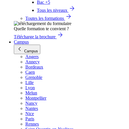
Bac +5
Tous les niveaux
Toutes les formations
Quelle formation te convient ?
Télécharge la brochure
Campus
Campus
Angers
Annecy
Bordeaux
Caen
Grenoble
Lille
Lyon
Melun
Montpellier
Nancy
Nantes
Nice
Paris
Rennes