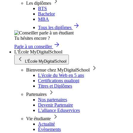
Les diplômes
BTS
Bachelor
MBA
Tous les diplômes
Tu hésites encore ?
Parle à un conseiller
L'École MyDigitalSchool
L'École MyDigitalSchool
Bienvenue chez MyDigitalSchool
L'école du Web en 5 ans
Certifications qualiopi
Titres et Diplômes
Partenaires
Nos partenaires
Devenir Partenaire
L'alliance Eduservices
Vie étudiante
Actualité
Évènements