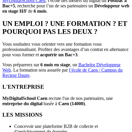
MyDigitalSchool Caen
, l’école des métiers du digital du
Postbac à
Bac+5
, recherche pour l’un de ses partenaires un
Développeur web
en stage H/F
de
6 mois
.
UN EMPLOI ? UNE FORMATION ? ET
POURQUOI PAS LES DEUX ?
Vous souhaitez vous orienter vers une formation vous
professionnalisant. Profitez des avantages d’un contrat en alternance
pour vous former et
acquérir un Bac+3
.
Vous préparerez sur
6 mois en stage
, un
Bachelor Développeur
Web
. La formation sera assurée par
l’école de Caen / Campus du
Recteur Daure
.
L'ENTREPRISE
MyDigitalSchool Caen
recrute l'un de nos partenaires, une
entreprise du digital
basée à
Caen (14000)
.
LES MISSIONS
Concevoir une plateforme B2B de collecte et
d’enrichissement de données