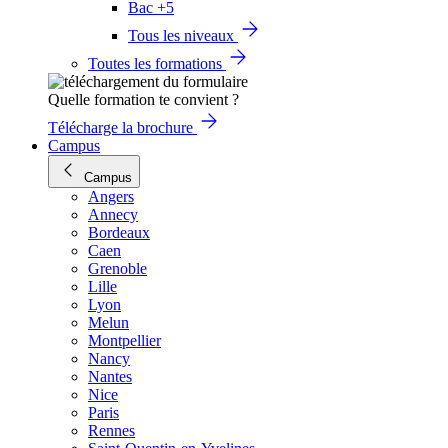
Bac +5
Tous les niveaux
Toutes les formations
Quelle formation te convient ?
Télécharge la brochure
Campus
Campus
Angers
Annecy
Bordeaux
Caen
Grenoble
Lille
Lyon
Melun
Montpellier
Nancy
Nantes
Nice
Paris
Rennes