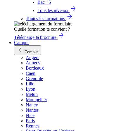
Bac +5
Tous les niveaux
Toutes les formations
Quelle formation te convient ?
Télécharge la brochure
Campus
Campus
Angers
Annecy
Bordeaux
Caen
Grenoble
Lille
Lyon
Melun
Montpellier
Nancy
Nantes
Nice
Paris
Rennes