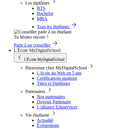
Les diplômes
BTS
Bachelor
MBA
Tous les diplômes
Tu hésites encore ?
Parle à un conseiller
L'École MyDigitalSchool
L'École MyDigitalSchool
Bienvenue chez MyDigitalSchool
L'école du Web en 5 ans
Certifications qualiopi
Titres et Diplômes
Partenaires
Nos partenaires
Devenir Partenaire
L'alliance Eduservices
Vie étudiante
Actualité
Évènements