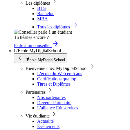
Les diplômes
BTS
Bachelor
MBA
Tous les diplômes
Tu hésites encore ?
Parle à un conseiller
L'École MyDigitalSchool
L'École MyDigitalSchool
Bienvenue chez MyDigitalSchool
L'école du Web en 5 ans
Certifications qualiopi
Titres et Diplômes
Partenaires
Nos partenaires
Devenir Partenaire
L'alliance Eduservices
Vie étudiante
Actualité
Évènements