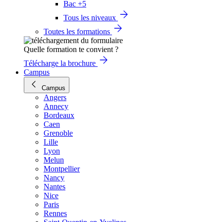
Bac +5
Tous les niveaux
Toutes les formations
Quelle formation te convient ?
Télécharge la brochure
Campus
Campus
Angers
Annecy
Bordeaux
Caen
Grenoble
Lille
Lyon
Melun
Montpellier
Nancy
Nantes
Nice
Paris
Rennes