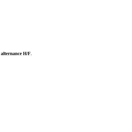
alternance H/F
.