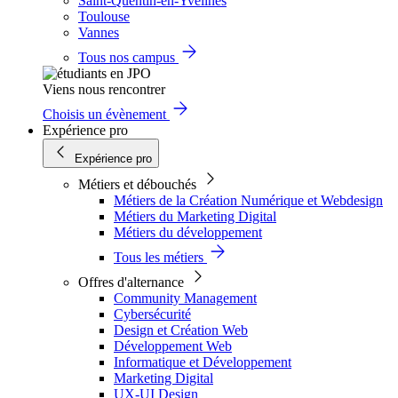
Saint-Quentin-en-Yvelines
Toulouse
Vannes
Tous nos campus
Viens nous rencontrer
Choisis un évènement
Expérience pro
Expérience pro
Métiers et débouchés
Métiers de la Création Numérique et Webdesign
Métiers du Marketing Digital
Métiers du développement
Tous les métiers
Offres d'alternance
Community Management
Cybersécurité
Design et Création Web
Développement Web
Informatique et Développement
Marketing Digital
UX-UI Design