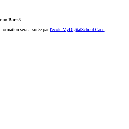
ir un
Bac+3
.
La formation sera assurée par
l'école MyDigitalSchool Caen
.