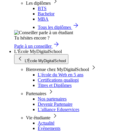
Les diplômes
BTS
Bachelor
MBA
Tous les diplômes
Tu hésites encore ?
Parle à un conseiller
L'École MyDigitalSchool
L'École MyDigitalSchool
Bienvenue chez MyDigitalSchool
L'école du Web en 5 ans
Certifications qualiopi
Titres et Diplômes
Partenaires
Nos partenaires
Devenir Partenaire
L'alliance Eduservices
Vie étudiante
Actualité
Évènements