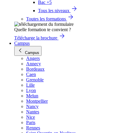
Bac +5
Tous les niveaux
Toutes les formations
Quelle formation te convient ?
Télécharge la brochure
Campus
Campus
Angers
Annecy
Bordeaux
Caen
Grenoble
Lille
Lyon
Melun
Montpellier
Nancy
Nantes
Nice
Paris
Rennes