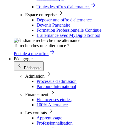
Toutes les offres d'alternance
Espace entreprise
Déposer une offre d'alternance
Devenir Partenaire
Formation Professionnelle Continue
L'alternance avec MyDigitalSchool
Tu recherches une alternance ?
Postule à une offre
Pédagogie
Pédagogie
Admission
Processus d'admission
Parcours International
Financement
Financer ses études
100% Alternance
Les contrats
Apprentissage
Professionnalisation