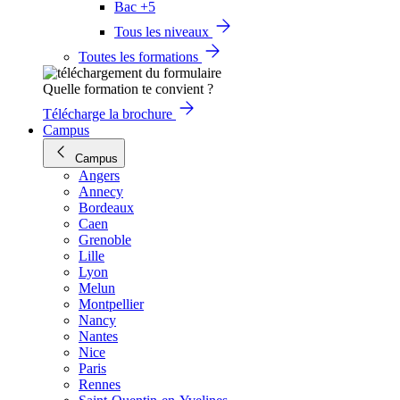
Bac +5
Tous les niveaux
Toutes les formations
Quelle formation te convient ?
Télécharge la brochure
Campus
Campus
Angers
Annecy
Bordeaux
Caen
Grenoble
Lille
Lyon
Melun
Montpellier
Nancy
Nantes
Nice
Paris
Rennes