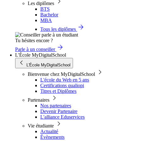
Les diplômes
BTS
Bachelor
MBA
Tous les diplômes
Tu hésites encore ?
Parle à un conseiller
L'École MyDigitalSchool
L'École MyDigitalSchool
Bienvenue chez MyDigitalSchool
L'école du Web en 5 ans
Certifications qualiopi
Titres et Diplômes
Partenaires
Nos partenaires
Devenir Partenaire
L'alliance Eduservices
Vie étudiante
Actualité
Évènements