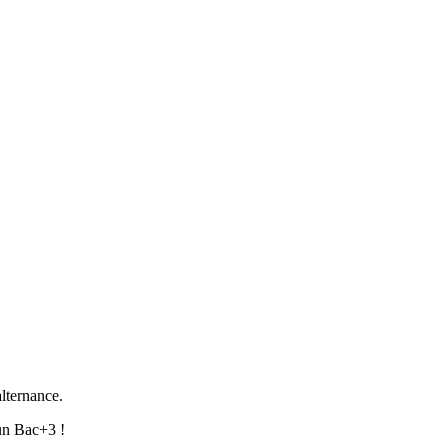
alternance.
 un Bac+3 !