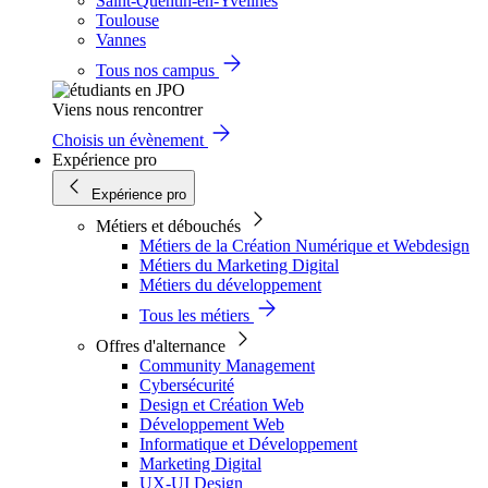
Saint-Quentin-en-Yvelines
Toulouse
Vannes
Tous nos campus
Viens nous rencontrer
Choisis un évènement
Expérience pro
Expérience pro
Métiers et débouchés
Métiers de la Création Numérique et Webdesign
Métiers du Marketing Digital
Métiers du développement
Tous les métiers
Offres d'alternance
Community Management
Cybersécurité
Design et Création Web
Développement Web
Informatique et Développement
Marketing Digital
UX-UI Design