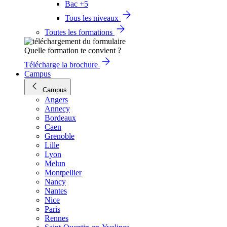
Bac +5
Tous les niveaux
Toutes les formations
Quelle formation te convient ?
Télécharge la brochure
Campus
Campus
Angers
Annecy
Bordeaux
Caen
Grenoble
Lille
Lyon
Melun
Montpellier
Nancy
Nantes
Nice
Paris
Rennes