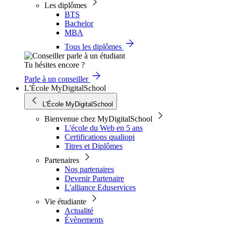
Les diplômes
BTS
Bachelor
MBA
Tous les diplômes
Tu hésites encore ?
Parle à un conseiller
L'École MyDigitalSchool
L'École MyDigitalSchool
Bienvenue chez MyDigitalSchool
L'école du Web en 5 ans
Certifications qualiopi
Titres et Diplômes
Partenaires
Nos partenaires
Devenir Partenaire
L'alliance Eduservices
Vie étudiante
Actualité
Évènements