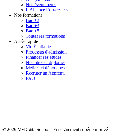
Nos évènements
L'Alliance Eduservices
Nos formations
Bac +2
Bac +3
Bac +5
Toutes les formations
Accès rapide
Vie Étudiante
Processus d'admission
Financer ses études
Nos titres et diplômes
Métiers et débouchés
Recruter un Apprenti
FAQ
© 2026 MyDigitalSchool
-
Enseignement supérieur privé