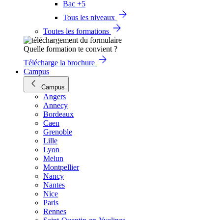
Bac +5
Tous les niveaux
Toutes les formations
Quelle formation te convient ?
Télécharge la brochure
Campus
Campus
Angers
Annecy
Bordeaux
Caen
Grenoble
Lille
Lyon
Melun
Montpellier
Nancy
Nantes
Nice
Paris
Rennes