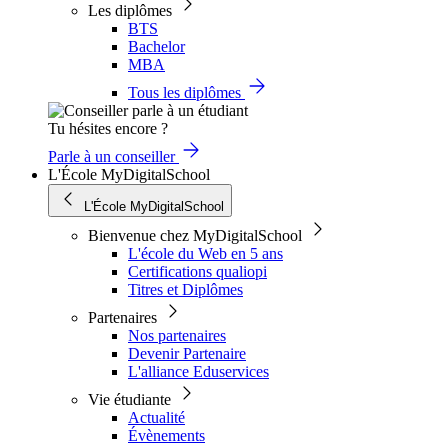
Les diplômes
BTS
Bachelor
MBA
Tous les diplômes
Tu hésites encore ?
Parle à un conseiller
L'École MyDigitalSchool
L'École MyDigitalSchool
Bienvenue chez MyDigitalSchool
L'école du Web en 5 ans
Certifications qualiopi
Titres et Diplômes
Partenaires
Nos partenaires
Devenir Partenaire
L'alliance Eduservices
Vie étudiante
Actualité
Évènements