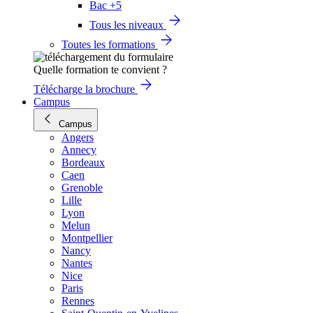
Bac +5
Tous les niveaux
Toutes les formations
Quelle formation te convient ?
Télécharge la brochure
Campus
Campus
Angers
Annecy
Bordeaux
Caen
Grenoble
Lille
Lyon
Melun
Montpellier
Nancy
Nantes
Nice
Paris
Rennes