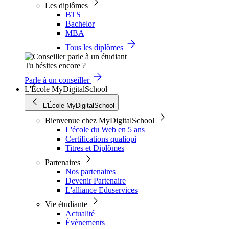
Les diplômes
BTS
Bachelor
MBA
Tous les diplômes
Tu hésites encore ?
Parle à un conseiller
L'École MyDigitalSchool
L'École MyDigitalSchool
Bienvenue chez MyDigitalSchool
L'école du Web en 5 ans
Certifications qualiopi
Titres et Diplômes
Partenaires
Nos partenaires
Devenir Partenaire
L'alliance Eduservices
Vie étudiante
Actualité
Évènements