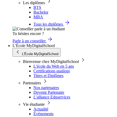
Les diplômes
BTS
Bachelor
MBA
Tous les diplômes
Tu hésites encore ?
Parle à un conseiller
L'École MyDigitalSchool
L'École MyDigitalSchool
Bienvenue chez MyDigitalSchool
L'école du Web en 5 ans
Certifications qualiopi
Titres et Diplômes
Partenaires
Nos partenaires
Devenir Partenaire
L'alliance Eduservices
Vie étudiante
Actualité
Évènements