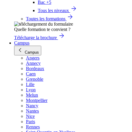
Bac +5
Tous les niveaux
Toutes les formations
Quelle formation te convient ?
Télécharge la brochure
Campus
Campus
Angers
Annecy
Bordeaux
Caen
Grenoble
Lille
Lyon
Melun
Montpellier
Nancy
Nantes
Nice
Paris
Rennes