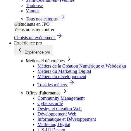
Saint-Quentin-en-Yvelines
Toulouse
Vannes
Tous nos campus
Viens nous rencontrer
Choisis un évènement
Expérience pro
Expérience pro
Métiers et débouchés
Métiers de la Création Numérique et Webdesign
Métiers du Marketing Digital
Métiers du développement
Tous les métiers
Offres d'alternance
Community Management
Cybersécurité
Design et Création Web
Développement Web
Informatique et Développement
Marketing Digital
UX-UI Design