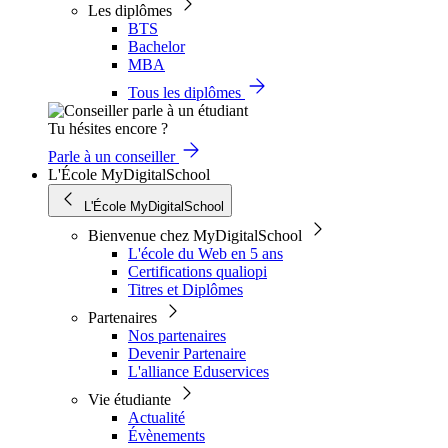
Les diplômes
BTS
Bachelor
MBA
Tous les diplômes
Tu hésites encore ?
Parle à un conseiller
L'École MyDigitalSchool
L'École MyDigitalSchool
Bienvenue chez MyDigitalSchool
L'école du Web en 5 ans
Certifications qualiopi
Titres et Diplômes
Partenaires
Nos partenaires
Devenir Partenaire
L'alliance Eduservices
Vie étudiante
Actualité
Évènements