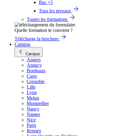
Bac +5
Tous les niveaux
Toutes les formations
Quelle formation te convient ?
Télécharge la brochure
Campus
Campus
Angers
Annecy
Bordeaux
Caen
Grenoble
Lille
Lyon
Melun
Montpellier
Nancy
Nantes
Nice
Paris
Rennes