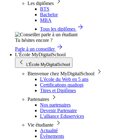
Les diplômes
BTS
Bachelor
MBA
Tous les diplômes
Tu hésites encore ?
Parle à un conseiller
L'École MyDigitalSchool
L'École MyDigitalSchool
Bienvenue chez MyDigitalSchool
L'école du Web en 5 ans
Certifications qualiopi
Titres et Diplômes
Partenaires
Nos partenaires
Devenir Partenaire
L'alliance Eduservices
Vie étudiante
Actualité
Évènements