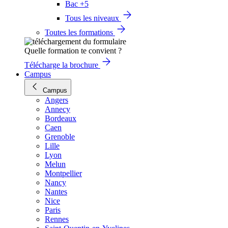
Bac +5
Tous les niveaux
Toutes les formations
Quelle formation te convient ?
Télécharge la brochure
Campus
Campus
Angers
Annecy
Bordeaux
Caen
Grenoble
Lille
Lyon
Melun
Montpellier
Nancy
Nantes
Nice
Paris
Rennes