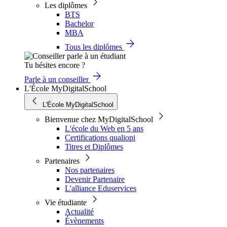
Les diplômes
BTS
Bachelor
MBA
Tous les diplômes
Tu hésites encore ?
Parle à un conseiller
L'École MyDigitalSchool
L'École MyDigitalSchool
Bienvenue chez MyDigitalSchool
L'école du Web en 5 ans
Certifications qualiopi
Titres et Diplômes
Partenaires
Nos partenaires
Devenir Partenaire
L'alliance Eduservices
Vie étudiante
Actualité
Évènements