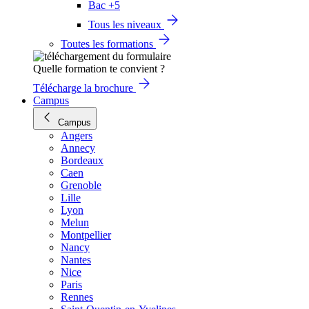
Bac +5
Tous les niveaux
Toutes les formations
Quelle formation te convient ?
Télécharge la brochure
Campus
Campus
Angers
Annecy
Bordeaux
Caen
Grenoble
Lille
Lyon
Melun
Montpellier
Nancy
Nantes
Nice
Paris
Rennes