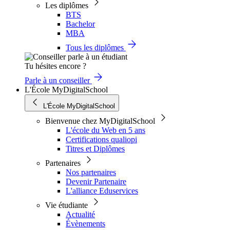
Les diplômes
BTS
Bachelor
MBA
Tous les diplômes
Tu hésites encore ?
Parle à un conseiller
L'École MyDigitalSchool
L'École MyDigitalSchool
Bienvenue chez MyDigitalSchool
L'école du Web en 5 ans
Certifications qualiopi
Titres et Diplômes
Partenaires
Nos partenaires
Devenir Partenaire
L'alliance Eduservices
Vie étudiante
Actualité
Évènements