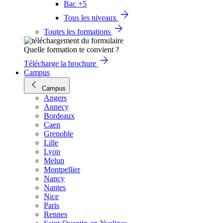
Bac +5
Tous les niveaux
Toutes les formations
Quelle formation te convient ?
Télécharge la brochure
Campus
Campus
Angers
Annecy
Bordeaux
Caen
Grenoble
Lille
Lyon
Melun
Montpellier
Nancy
Nantes
Nice
Paris
Rennes