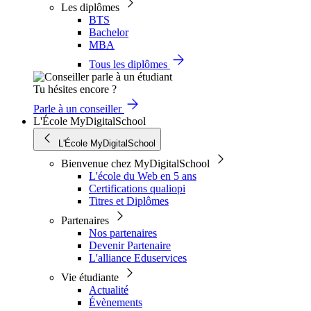
Les diplômes
BTS
Bachelor
MBA
Tous les diplômes
Tu hésites encore ?
Parle à un conseiller
L'École MyDigitalSchool
L'École MyDigitalSchool
Bienvenue chez MyDigitalSchool
L'école du Web en 5 ans
Certifications qualiopi
Titres et Diplômes
Partenaires
Nos partenaires
Devenir Partenaire
L'alliance Eduservices
Vie étudiante
Actualité
Évènements