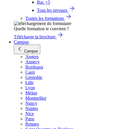
Bac +5
Tous les niveaux
Toutes les formations
Quelle formation te convient ?
Télécharge la brochure
Campus
Campus
Angers
Annecy
Bordeaux
Caen
Grenoble
Lille
Lyon
Melun
Montpellier
Nancy
Nantes
Nice
Paris
Rennes