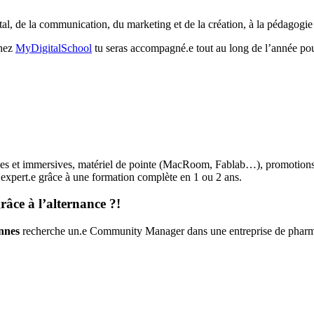
tal, de la communication, du marketing et de la création, à la pédagogie
chez
MyDigitalSchool
tu seras accompagné.e tout au long de l’année pour 
tives et immersives, matériel de pointe (MacRoom, Fablab…), promotio
expert.e grâce à une formation complète en 1 ou 2 ans.
âce à l’alternance ?!
nnes
recherche un.e Community Manager dans une entreprise de phar