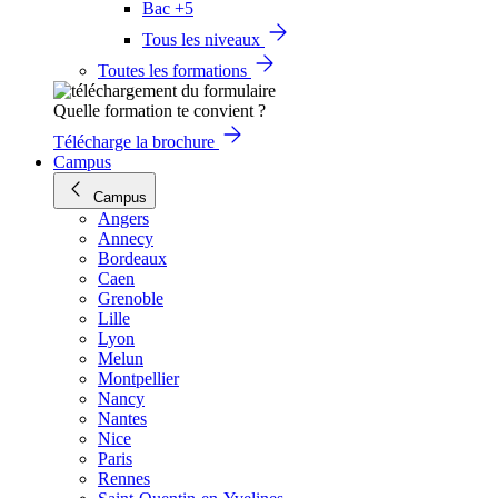
Bac +5
Tous les niveaux
Toutes les formations
Quelle formation te convient ?
Télécharge la brochure
Campus
Campus
Angers
Annecy
Bordeaux
Caen
Grenoble
Lille
Lyon
Melun
Montpellier
Nancy
Nantes
Nice
Paris
Rennes