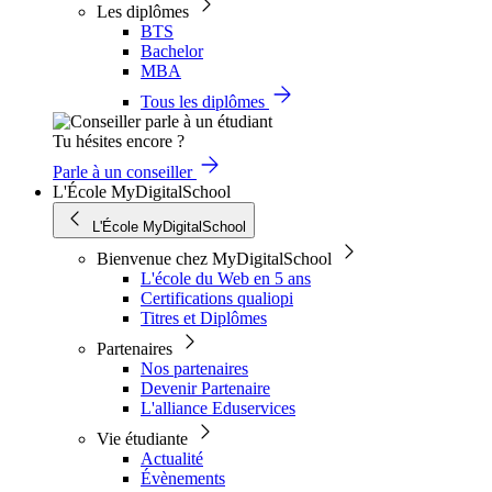
Les diplômes
BTS
Bachelor
MBA
Tous les diplômes
Tu hésites encore ?
Parle à un conseiller
L'École MyDigitalSchool
L'École MyDigitalSchool
Bienvenue chez MyDigitalSchool
L'école du Web en 5 ans
Certifications qualiopi
Titres et Diplômes
Partenaires
Nos partenaires
Devenir Partenaire
L'alliance Eduservices
Vie étudiante
Actualité
Évènements