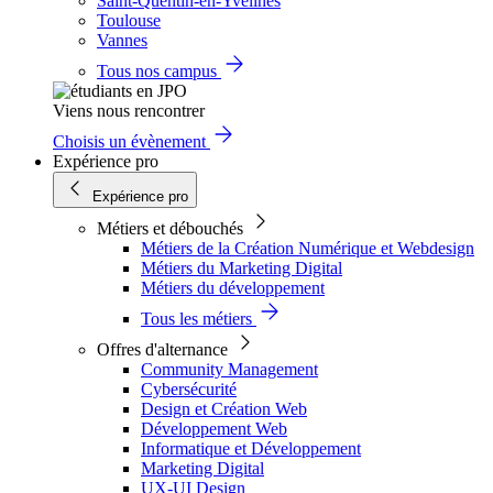
Saint-Quentin-en-Yvelines
Toulouse
Vannes
Tous nos campus
Viens nous rencontrer
Choisis un évènement
Expérience pro
Expérience pro
Métiers et débouchés
Métiers de la Création Numérique et Webdesign
Métiers du Marketing Digital
Métiers du développement
Tous les métiers
Offres d'alternance
Community Management
Cybersécurité
Design et Création Web
Développement Web
Informatique et Développement
Marketing Digital
UX-UI Design