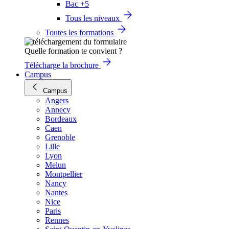
Bac +5
Tous les niveaux
Toutes les formations
Quelle formation te convient ?
Télécharge la brochure
Campus
Campus
Angers
Annecy
Bordeaux
Caen
Grenoble
Lille
Lyon
Melun
Montpellier
Nancy
Nantes
Nice
Paris
Rennes