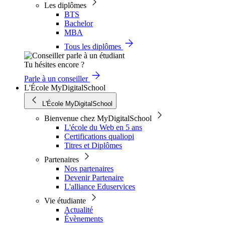
Les diplômes
BTS
Bachelor
MBA
Tous les diplômes
Tu hésites encore ?
Parle à un conseiller
L'École MyDigitalSchool
L'École MyDigitalSchool
Bienvenue chez MyDigitalSchool
L'école du Web en 5 ans
Certifications qualiopi
Titres et Diplômes
Partenaires
Nos partenaires
Devenir Partenaire
L'alliance Eduservices
Vie étudiante
Actualité
Évènements