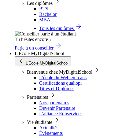
Les diplômes
BTS
Bachelor
MBA
Tous les diplômes
Tu hésites encore ?
Parle à un conseiller
L'École MyDigitalSchool
L'École MyDigitalSchool
Bienvenue chez MyDigitalSchool
L'école du Web en 5 ans
Certifications qualiopi
Titres et Diplômes
Partenaires
Nos partenaires
Devenir Partenaire
L'alliance Eduservices
Vie étudiante
Actualité
Évènements