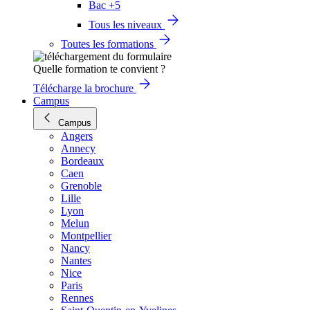
Bac +5
Tous les niveaux
Toutes les formations
Quelle formation te convient ?
Télécharge la brochure
Campus
Campus
Angers
Annecy
Bordeaux
Caen
Grenoble
Lille
Lyon
Melun
Montpellier
Nancy
Nantes
Nice
Paris
Rennes