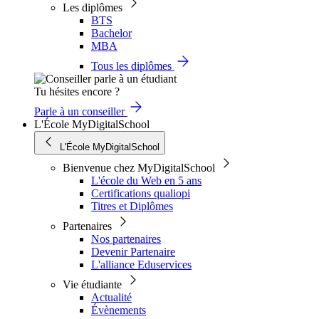
Les diplômes
BTS
Bachelor
MBA
Tous les diplômes
Tu hésites encore ?
Parle à un conseiller
L'École MyDigitalSchool
L'École MyDigitalSchool
Bienvenue chez MyDigitalSchool
L'école du Web en 5 ans
Certifications qualiopi
Titres et Diplômes
Partenaires
Nos partenaires
Devenir Partenaire
L'alliance Eduservices
Vie étudiante
Actualité
Évènements