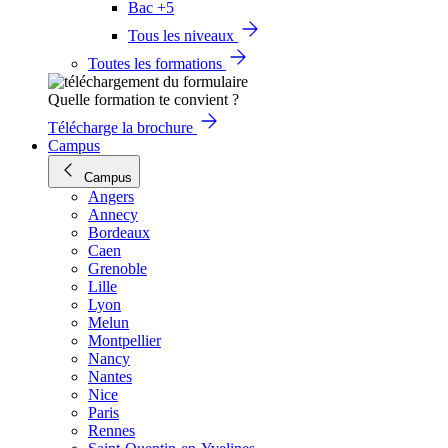
Bac +5
Tous les niveaux
Toutes les formations
Quelle formation te convient ?
Télécharge la brochure
Campus
Campus
Angers
Annecy
Bordeaux
Caen
Grenoble
Lille
Lyon
Melun
Montpellier
Nancy
Nantes
Nice
Paris
Rennes