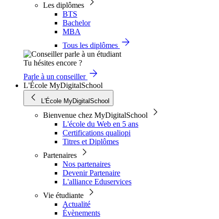
Les diplômes
BTS
Bachelor
MBA
Tous les diplômes
Tu hésites encore ?
Parle à un conseiller
L'École MyDigitalSchool
L'École MyDigitalSchool
Bienvenue chez MyDigitalSchool
L'école du Web en 5 ans
Certifications qualiopi
Titres et Diplômes
Partenaires
Nos partenaires
Devenir Partenaire
L'alliance Eduservices
Vie étudiante
Actualité
Évènements