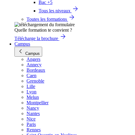
Bac +5
Tous les niveaux
Toutes les formations
Quelle formation te convient ?
Télécharge la brochure
Campus
Campus
Angers
Annecy
Bordeaux
Caen
Grenoble
Lille
Lyon
Melun
Montpellier
Nancy
Nantes
Nice
Paris
Rennes