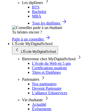
Les diplômes
BTS
Bachelor
MBA
Tous les diplômes
Tu hésites encore ?
Parle à un conseiller
L'École MyDigitalSchool
L'École MyDigitalSchool
Bienvenue chez MyDigitalSchool
L'école du Web en 5 ans
Certifications qualiopi
Titres et Diplômes
Partenaires
Nos partenaires
Devenir Partenaire
L'alliance Eduservices
Vie étudiante
Actualité
Évènements