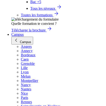
Bac +5
Tous les niveaux
Toutes les formations
Quelle formation te convient ?
Télécharge la brochure
Campus
Campus
Angers
Annecy
Bordeaux
Caen
Grenoble
Lille
Lyon
Melun
Montpellier
Nancy
Nantes
Nice
Paris
Rennes