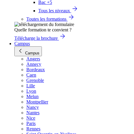
Bac +5
Tous les niveaux
Toutes les formations
Quelle formation te convient ?
Télécharge la brochure
Campus
Campus
Angers
Annecy
Bordeaux
Caen
Grenoble
Lille
Lyon
Melun
Montpellier
Nancy
Nantes
Nice
Paris
Rennes