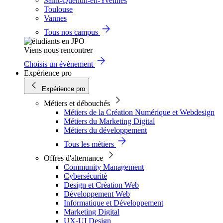
Saint-Quentin-en-Yvelines
Toulouse
Vannes
Tous nos campus
Viens nous rencontrer
Choisis un évènement
Expérience pro
Expérience pro
Métiers et débouchés
Métiers de la Création Numérique et Webdesign
Métiers du Marketing Digital
Métiers du développement
Tous les métiers
Offres d'alternance
Community Management
Cybersécurité
Design et Création Web
Développement Web
Informatique et Développement
Marketing Digital
UX-UI Design