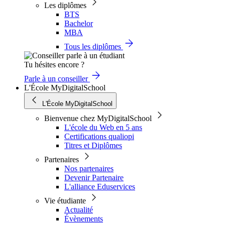
Les diplômes
BTS
Bachelor
MBA
Tous les diplômes
Tu hésites encore ?
Parle à un conseiller
L'École MyDigitalSchool
L'École MyDigitalSchool
Bienvenue chez MyDigitalSchool
L'école du Web en 5 ans
Certifications qualiopi
Titres et Diplômes
Partenaires
Nos partenaires
Devenir Partenaire
L'alliance Eduservices
Vie étudiante
Actualité
Évènements