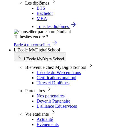
Les diplômes
BTS
Bachelor
MBA
Tous les diplômes
Tu hésites encore ?
Parle à un conseiller
L'École MyDigitalSchool
L'École MyDigitalSchool
Bienvenue chez MyDigitalSchool
L'école du Web en 5 ans
Certifications qualiopi
Titres et Diplômes
Partenaires
Nos partenaires
Devenir Partenaire
L'alliance Eduservices
Vie étudiante
Actualité
Évènements