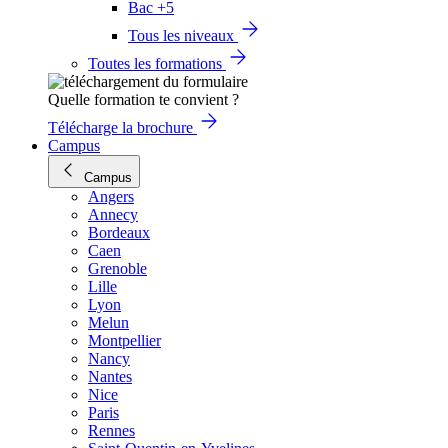
Bac +5
Tous les niveaux
Toutes les formations
Quelle formation te convient ?
Télécharge la brochure
Campus
Campus
Angers
Annecy
Bordeaux
Caen
Grenoble
Lille
Lyon
Melun
Montpellier
Nancy
Nantes
Nice
Paris
Rennes