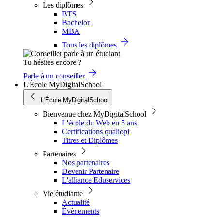
Les diplômes
BTS
Bachelor
MBA
Tous les diplômes
Tu hésites encore ?
Parle à un conseiller
L'École MyDigitalSchool
L'École MyDigitalSchool
Bienvenue chez MyDigitalSchool
L'école du Web en 5 ans
Certifications qualiopi
Titres et Diplômes
Partenaires
Nos partenaires
Devenir Partenaire
L'alliance Eduservices
Vie étudiante
Actualité
Évènements