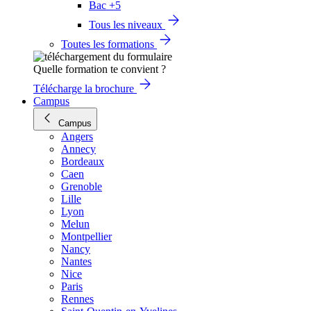
Bac +5
Tous les niveaux
Toutes les formations
Quelle formation te convient ?
Télécharge la brochure
Campus
Campus
Angers
Annecy
Bordeaux
Caen
Grenoble
Lille
Lyon
Melun
Montpellier
Nancy
Nantes
Nice
Paris
Rennes