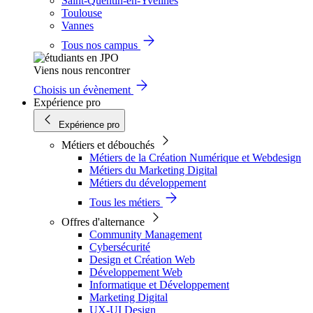
Saint-Quentin-en-Yvelines
Toulouse
Vannes
Tous nos campus
Viens nous rencontrer
Choisis un évènement
Expérience pro
Expérience pro
Métiers et débouchés
Métiers de la Création Numérique et Webdesign
Métiers du Marketing Digital
Métiers du développement
Tous les métiers
Offres d'alternance
Community Management
Cybersécurité
Design et Création Web
Développement Web
Informatique et Développement
Marketing Digital
UX-UI Design