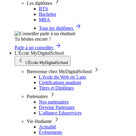
Les diplômes
BTS
Bachelor
MBA
Tous les diplômes
Tu hésites encore ?
Parle à un conseiller
L'École MyDigitalSchool
L'École MyDigitalSchool
Bienvenue chez MyDigitalSchool
L'école du Web en 5 ans
Certifications qualiopi
Titres et Diplômes
Partenaires
Nos partenaires
Devenir Partenaire
L'alliance Eduservices
Vie étudiante
Actualité
Évènements