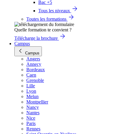
Bac +5
Tous les niveaux
Toutes les formations
Quelle formation te convient ?
Télécharge la brochure
Campus
Campus
Angers
Annecy
Bordeaux
Caen
Grenoble
Lille
Lyon
Melun
Montpellier
Nancy
Nantes
Nice
Paris
Rennes